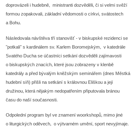
doprovázeli i hudebně, ministranti dozvěděli, či si velmi svěží
formou zopakovali, základní vědomosti o církvi, svátostech
a Bohu.
Následovala návštěva tří stanovišť - v biskupské rezidenci se
"potkali" s kardinálem sv. Karlem Boromejským, v katedrále
Svatého Ducha se účastníci setkání dozvěděli zajímavosti
o biskupských znacích, které jsou zobrazeny v klenbě
katedrály a před bývalým kněžským seminářem (dnes Městká
hudební síň) přišli na setkání s královnou Eliškou a její
družinou, která nějakým nedopatřením připutovala bránou
času do naší současnosti.
Odpolední program byl ve znamení woorkshopů, mimo jiné
o liturgických oděvech, o výtvarném umění, sport nevyjímaje.