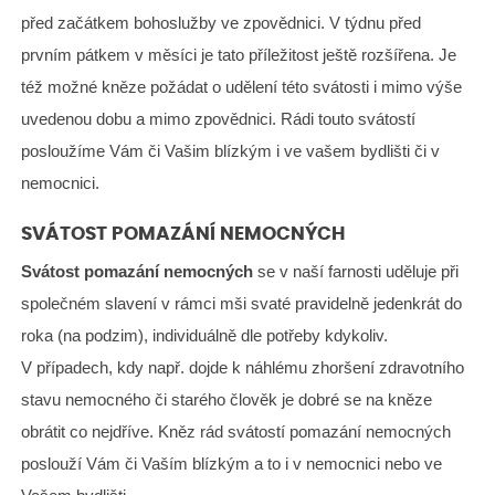
před začátkem bohoslužby ve zpovědnici. V týdnu před
prvním pátkem v měsíci je tato příležitost ještě rozšířena. Je
též možné kněze požádat o udělení této svátosti i mimo výše
uvedenou dobu a mimo zpovědnici. Rádi touto svátostí
posloužíme Vám či Vašim blízkým i ve vašem bydlišti či v
nemocnici.
SVÁTOST POMAZÁNÍ NEMOCNÝCH
Svátost pomazání nemocných
se v naší farnosti uděluje při
společném slavení v rámci mši svaté pravidelně jedenkrát do
roka (na podzim), individuálně dle potřeby kdykoliv.
V případech, kdy např. dojde k náhlému zhoršení zdravotního
stavu nemocného či starého člověk je dobré se na kněze
obrátit co nejdříve. Kněz rád svátostí pomazání nemocných
poslouží Vám či Vaším blízkým a to i v nemocnici nebo ve