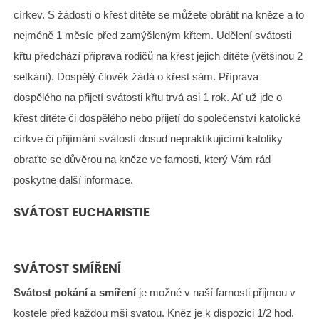
církev. S žádostí o křest dítěte se můžete obrátit na kněze a to
nejméně 1 měsíc před zamýšleným křtem. Udělení svátosti
křtu předchází příprava rodičů na křest jejich dítěte (většinou 2
setkání). Dospělý člověk žádá o křest sám. Příprava
dospělého na přijetí svátosti křtu trvá asi 1 rok. Ať už jde o
křest dítěte či dospělého nebo přijetí do společenství katolické
církve či přijímání svátostí dosud nepraktikujícími katolíky
obraťte se důvěrou na kněze ve farnosti, který Vám rád
poskytne další informace.
SVÁTOST EUCHARISTIE
SVÁTOST SMÍŘENÍ
Svátost pokání a smíření
je možné v naší farnosti přijmou v
kostele před každou mši svatou. Kněz je k dispozici 1/2 hod.