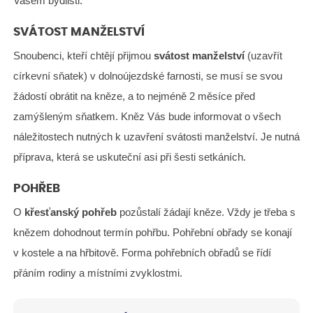
Vašem bydlišti.
SVÁTOST MANŽELSTVÍ
Snoubenci, kteří chtějí přijmou
svátost manželství
(uzavřít
církevní sňatek) v dolnoújezdské farnosti, se musí se svou
žádostí obrátit na kněze, a to nejméně 2 měsíce před
zamýšleným sňatkem. Kněz Vás bude informovat o všech
náležitostech nutných k uzavření svátosti manželství. Je nutná
příprava, která se uskuteční asi při šesti setkáních.
POHŘEB
O
křesťanský pohřeb
pozůstalí žádají kněze. Vždy je třeba s
knězem dohodnout termín pohřbu. Pohřební obřady se konají
v kostele a na hřbitově. Forma pohřebních obřadů se řídí
přáním rodiny a místními zvyklostmi.