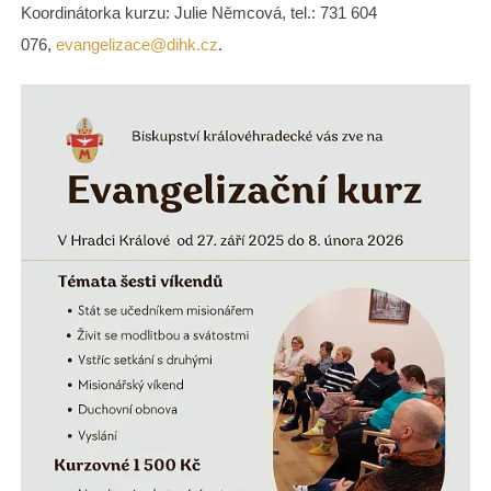
Koordinátorka kurzu: Julie Němcová, tel.: 731 604
076,
evangelizace@dihk.cz
.