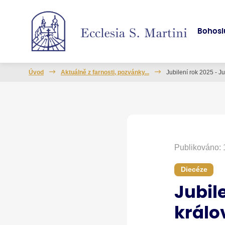
Bohosl
Úvod
Aktuálně z farnosti, pozvánky...
Jubilení rok 2025 - J
Publikováno: 
Diecéze
Jubile
králo