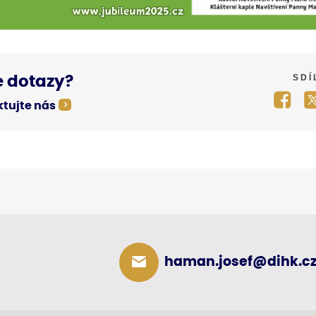
SDÍ
 dotazy?
tujte nás
haman.josef@dihk.c