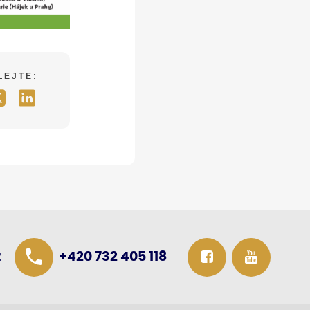
LEJTE:
z
+420 732 405 118