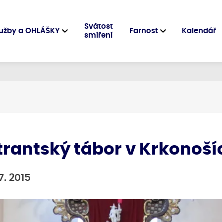
Svátost
užby a OHLÁŠKY
Farnost
Kalendář
smíření
trantský tábor v Krkonoší
 7. 2015