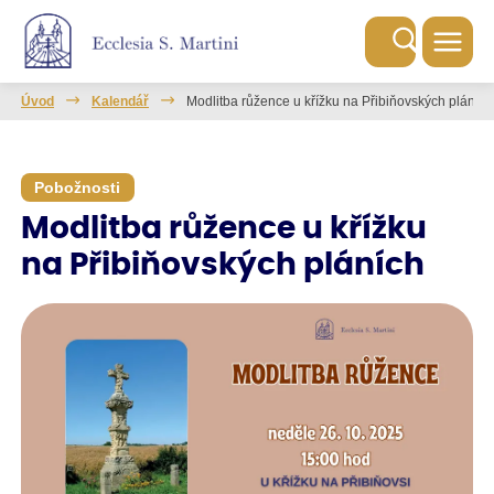
Úvod
Kalendář
Modlitba růžence u křížku na Přibiňovských pláních
Pobožnosti
Modlitba růžence u křížku
na Přibiňovských pláních