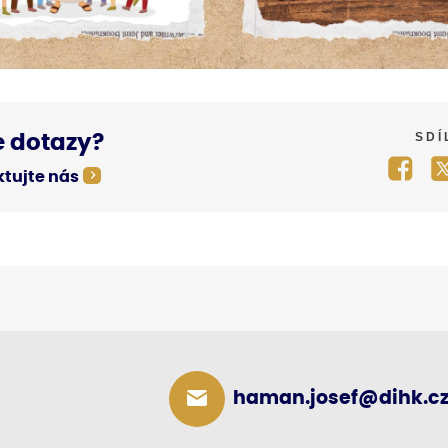
SDÍ
 dotazy?
tujte nás
haman.josef@dihk.c