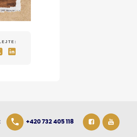
LEJTE:
z
+420 732 405 118