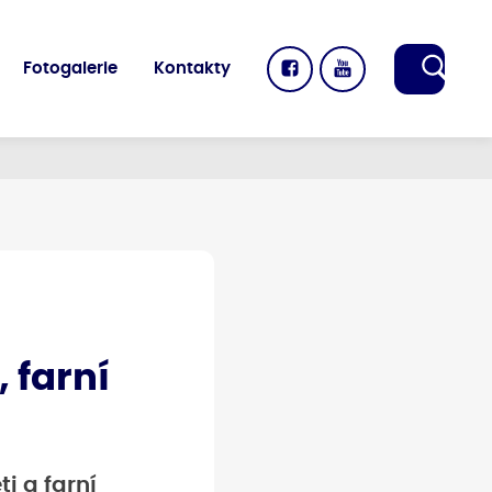
Fotogalerie
Kontakty
 farní
i a farní