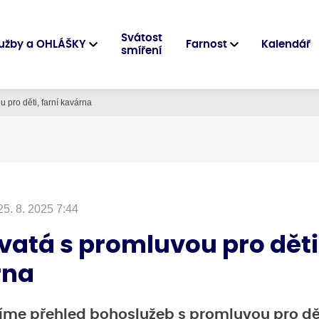
Svátost
užby a OHLÁŠKY
Farnost
Kalendář
smíření
 pro děti, farní kavárna
25. 8. 2025 7:44
vatá s promluvou pro děti,
rna
íme přehled bohoslužeb s promluvou pro dět