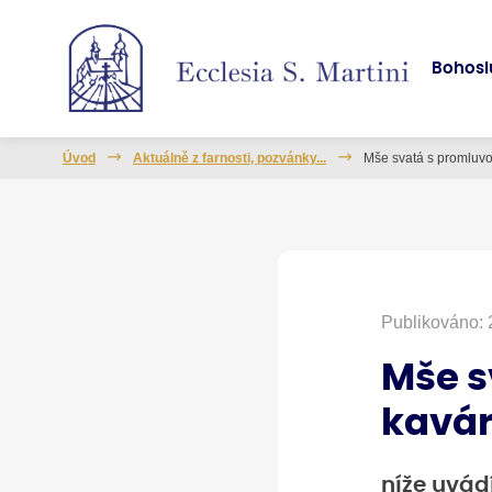
Bohosl
Úvod
Aktuálně z farnosti, pozvánky...
Mše svatá s promluvou
Publikováno: 
Mše s
kavá
níže uvád