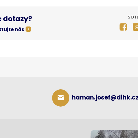
SDÍ
 dotazy?
tujte nás
haman.josef@dihk.c