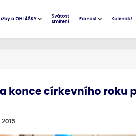
Svátost
užby a OHLÁŠKY
Farnost
Kalendář
smíření
a konce církevního roku 
1. 2015