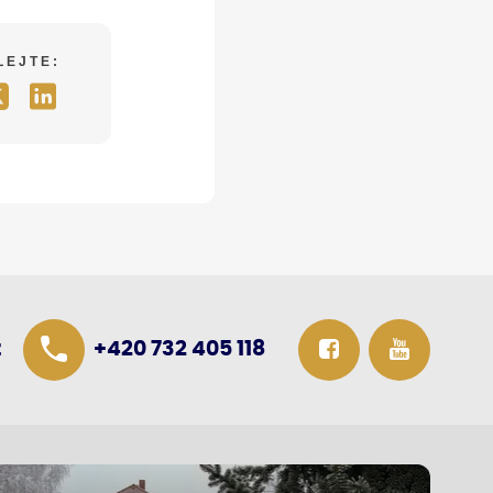
LEJTE:
z
+420 732 405 118