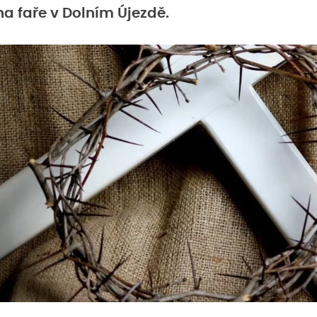
na faře v Dolním Újezdě.