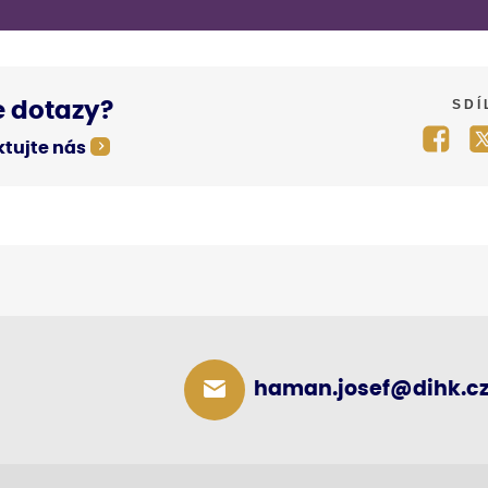
SDÍ
 dotazy?
tujte nás
haman.josef@dihk.c