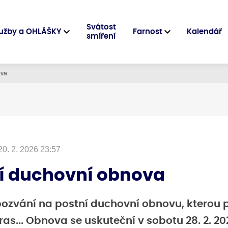
Svátost
užby a OHLÁŠKY
Farnost
Kalendář
smíření
ova
20. 2. 2026 23:57
í duchovní obnova
pozvání na postní duchovní obnovu, kterou 
ras... Obnova se uskuteční v sobotu 28. 2. 2