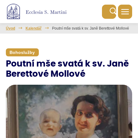
Úvod
Kalendář
Poutní mše svatá k sv. Janě Berettové Mollové
Bohoslužby
Poutní mše svatá k sv. Janě
Berettové Mollové