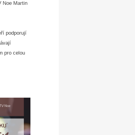
V Noe Martin
ří podporují
ávají
m pro celou