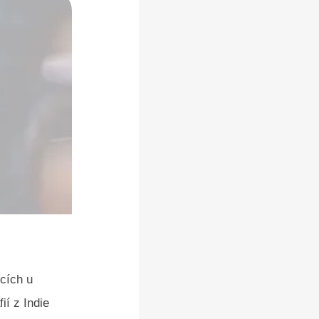
icích u
ií z Indie