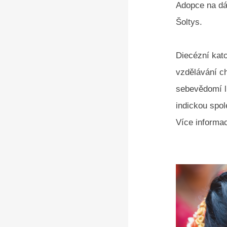
Adopce na dá
Šoltys.
Diecézní kato
vzdělávání ch
sebevědomí li
indickou spol
Více informa