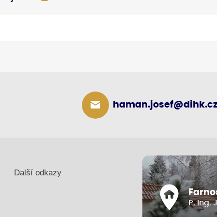
haman.josef@dihk.c
Další odkazy
Farnos
P. Ing.