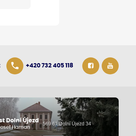
z
+420 732 405 118
t Dolní Újezd
569 61 Dolní Újezd 34
 Josef Haman