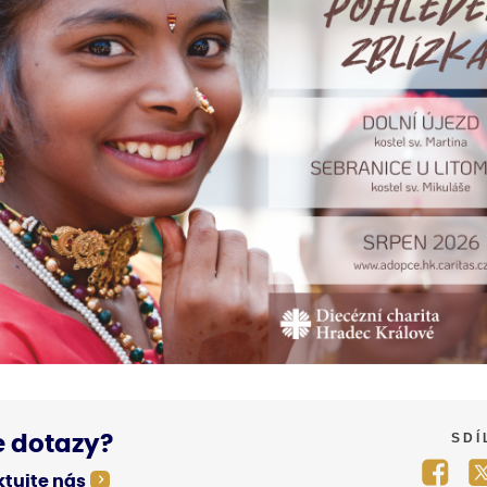
SDÍ
 dotazy?
tujte nás