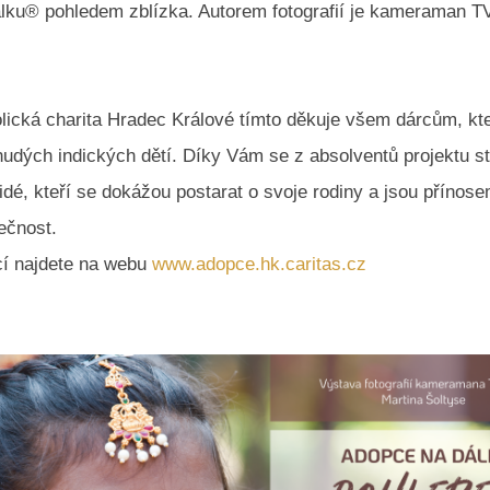
lku® pohledem zblízka. Autorem fotografií je kameraman T
lická charita Hradec Králové tímto děkuje všem dárcům, kte
udých indických dětí. Díky Vám se z absolventů projektu st
dé, kteří se dokážou postarat o svoje rodiny a jsou přínose
ečnost.
cí najdete na webu
www.adopce.hk.caritas.cz